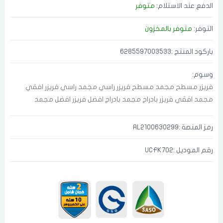
الدفع عند الاستلام:
متوفر
التوفر:
متوفر بالمخزون
باركود المنتج :6285597003533
وسوم:
فريزر مسطح
مجمد مسطح
فريزر راسي
مجمد راسي
فريزر افقي
مجمد افقي
فريزر بادراج
مجمد بادراج
افضل فريزر
افضل مجمد
رمز المنصة :AL2100630299
رقم الموديل :UCFK702
الدخول
تسجيل
اختر المدينة