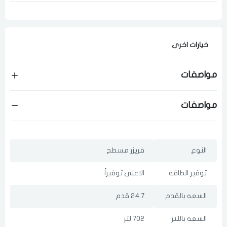
رقم الجوال
*
اختر المدينة
خيارات اخرى
مواصفات
تذكرنى
اختر المدينة
مواصفات
لقد قرأت ووافقت على
الشروط والاحكام
و
سياسة الاستخدام
.
مسح البيانات
النوع
فريزر مسطح
توفير الطاقه
الاعلى توفيراً
فى حالة تغيير المدينة قد تفقد بعض او كل المنتجات التي تم اضافتها
السعه بالقدم
24.7 قدم
للسلة مؤخرا
السعه باللتر
702 لتر