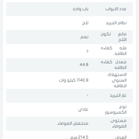
عدد الابواب
باب واحد
نظام التبريد
ثلج
مانع تكون
نعم
الثلج
فئه كفاءه
د
الطاقه
معدل كفاءه
44.8
الطاقه
الاستهلاك
السنوي
1140.9 كيلو وات
للطاقه
غاز التبريد
-
نوع
عادي
الكمبروسور
مستوى
منخفض الضوضاء
الضوضاء
العرض
214.5 سم