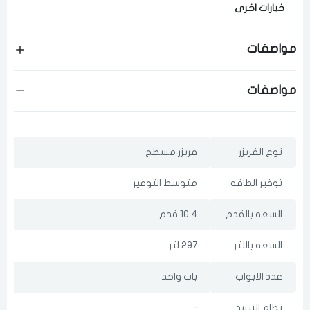
خيارات اخرى
اختر المدينة
مواصفات
تذكرنى
مواصفات
اختر المدينة
نوع الفريزر
فريزر مسطح
لقد قرأت ووافقت على
الشروط والاحكام
و
سياسة الاستخدام
.
مسح البيانات
توفير الطاقه
متوسط التوفير
السعه بالقدم
10.4 قدم
فى حالة تغيير المدينة قد تفقد بعض او كل المنتجات التي تم اضافتها
للسلة مؤخرا
السعه باللتر
297 لتر
عدد الابواب
باب واحد
نظام التبريد
-