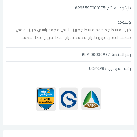
باركود المنتج :6285597003175
وسوم:
فريزر مسطح
مجمد مسطح
فريزر راسي
مجمد راسي
فريزر افقي
مجمد افقي
فريزر بادراج
مجمد بادراج
افضل فريزر
افضل مجمد
رمز المنصة :AL2100630297
رقم الموديل :UCFK297
الدخول
تسجيل
اختر المدينة
رقم الجوال
*