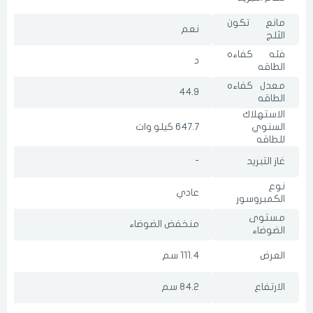
مانع تكون
نعم
الثلج
فئه كفاءه
د
الطاقه
معدل كفاءه
44.9
الطاقه
الاستهلاك
السنوي
647.7 كيلو وات
للطاقه
غاز التبريد
-
نوع
عادي
الكمبروسور
مستوى
منخفض الضوضاء
الضوضاء
العرض
111.4 سم
الارتفاع
84.2 سم