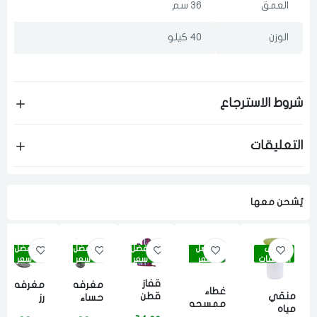
العمق
36 سم
الوزن
40 كيلو
شروط الاسترجاع
التعليقات
يٌشحن معها
أقوى
أفضل
أفضل
أفضل
أفضل
الصفقات
سعر
سعر
سعر
سعر
قفاز
مغرفه
مغرفه
غطاء
منقي
قطن
حساء
رز
ممسحه
مياه
مطبخ
لمارت
لمارت
لمارت