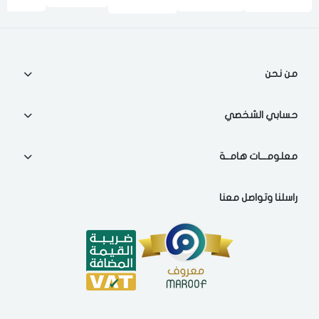
من نحن
حسابي الشخصي
معلومـــات هامــة
راسلنا وتواصل معنا