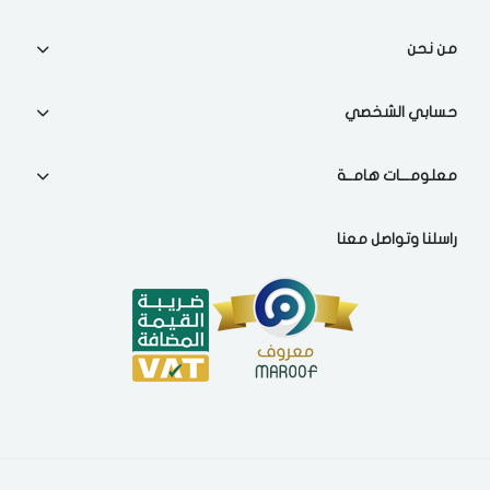
من نحن
حسابي الشخصي
معلومـــات هامــة
راسلنا وتواصل معنا