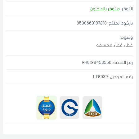
التوفر:
متوفر بالمخزون
باركود المنتج :8590669187218
وسوم:
الدخول
تسجيل
اختر المدينة
غطاء
غطاء ممسحه
رقم الجوال
*
رمز المنصة :AH8128458550
اختر المدينة
رقم الموديل :LT8032
تذكرنى
اختر المدينة
لقد قرأت ووافقت على
الشروط والاحكام
و
سياسة الاستخدام
.
مسح البيانات