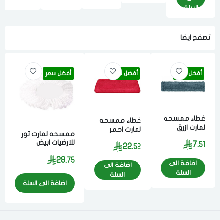
السلة
السلة
السلة
يابانيه
تصفح ايضا
أفضل سعر
أفضل سعر
أفضل سعر
غطاء ممسحه
غطاء ممسحه
لمارت ازرق
لمارت احمر
ممسحه لمارت تور
للارضيات ابيض
7.
51
22.
52
28.
75
اضافة الى
اضافة الى
السلة
السلة
اضافة الى السلة