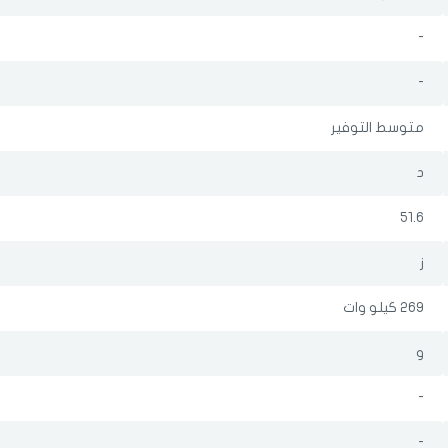
-
رقم الجوال
*
-
اختر المدينة
متوسط التوفير
تذكرنى
د
اختر المدينة
51.6
ز
لقد قرأت ووافقت على
الشروط والاحكام
و
سياسة الاستخدام
.
مسح البيانات
269 كيلو وات
و
-
فى حالة تغيير المدينة قد تفقد بعض او كل المنتجات التي تم اضافتها للسلة
مؤخرا
-