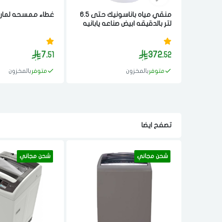
منقي مياه باناسونيك حتى 6.5
غطاء ممسحه لمارت
لتر بالدقيقه ابيض صناعه يابانيه
7.
372.
51
52
متوفر
بالمخزون
متوفر
بالمخزون
تصفح ايضا
شحن مجاني
شحن مجاني