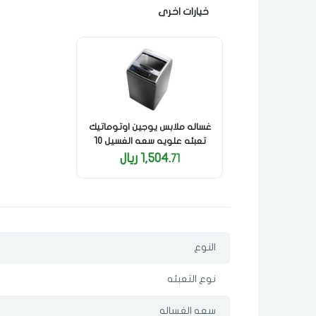
خيارات اخرى
غساله ملابس يوجين اوتوماتيك
تعبئه علويه سعه الغسيل 10
كيلو فضي
1,504.
ريال
71
النوع
نوع التعبئه
سعه الغساله