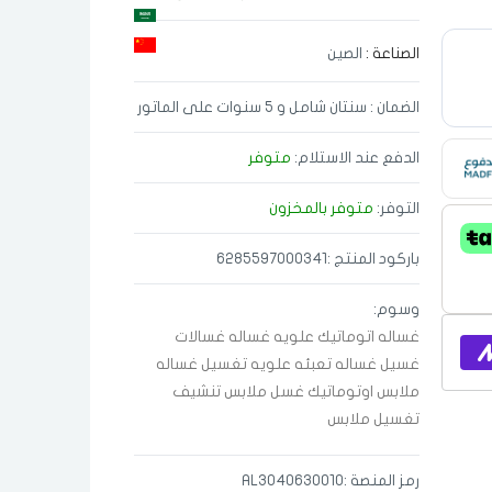
الصناعة :
الصين
الضمان : سنتان شامل و 5 سنوات على الماتور
الدفع عند الاستلام:
متوفر
التوفر:
متوفر بالمخزون
باركود المنتج :6285597000341
وسوم:
غساله اتوماتيك
علويه
غساله
غسالات
غسيل
غساله تعبئه علويه
تغسيل
غساله
ملابس اوتوماتيك
غسل ملابس تنشيف
تغسيل ملابس
رمز المنصة :AL3040630010