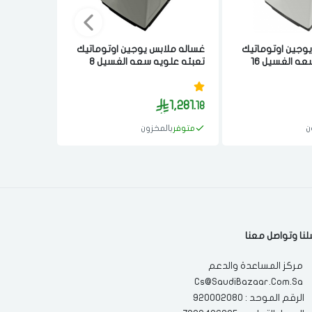
وجين اوتوماتيك
غساله ملابس يوجين اوتوماتيك
غساله ملا
تعبئه علويه سعه الغسيل 16
تعبئه علويه سعه الغسيل 8
يض
كيلو فضي
كيلو متعد
1,104.
1,281.
70
18
ن
متوفر
بالمخزون
متوفر
با
لنا وتواصل معنا
مركز المساعدة والدعم
Cs@SaudiBazaar.Com.Sa
الرقم الموحد : 920002080