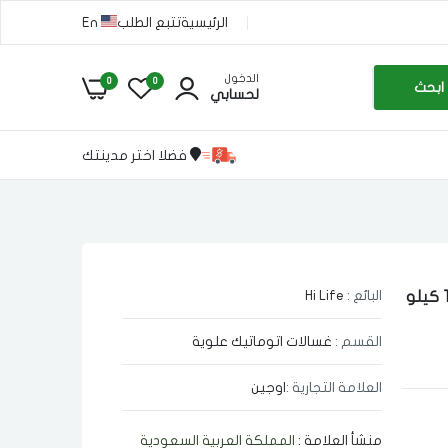
الرئيسية
تتبع الطلب
En
الدخول
0
0
ابحث
لحسابي
فضلا اختر مدينتك
البائع :
Hi Life
غساله ملابس يوجين اوتوماتيك تعبئه علويه سعه الغسيل 10 كيلو
القسم :
غسالات اتوماتيك علوية
العلامة التجارية :
اوجين
منشأ العلامة :
المملكة العربية السعودية