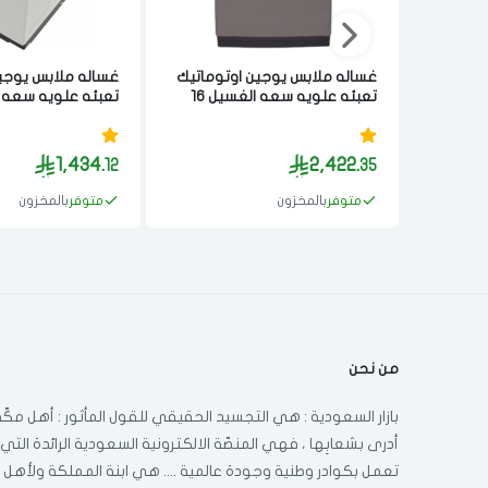
غساله ملابس يوجين اوتوماتيك
غساله ملابس يوجي
تعبئه علويه سعه الغسيل 16
كيلو انفيرتر فضي
كيلو ابيض
1,434.
2,422.
12
35
متوفر
بالمخزون
متوفر
بالمخزون
من نحن
بازار السعودية : هي التجسيد الحقيقي للقول المأثور : أهل مكّة
أدرى بشعابِها ، فهي المنصّة الالكترونية السعودية الرائدة التي
تعمل بكوادر وطنية وجودة عالمية .... هي ابنة المملكة ولأهل