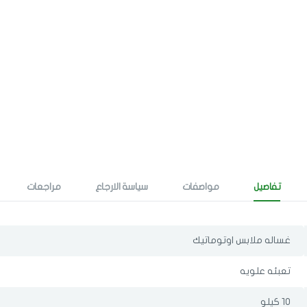
تفاصيل
مواصفات
سياسة الارجاع
مراجعات
غساله ملابس اوتوماتيك
تعبئه علويه
الدخول
تسجيل
اختر المدينة
10 كيلو