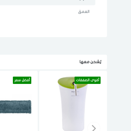
العمق
يٌشحن معها
أقوى الصفقات
أفضل سعر