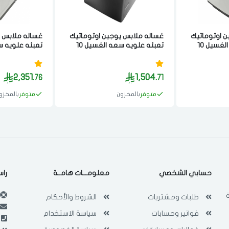
ن اوتوماتيك
غساله ملابس يوجين اوتوماتيك
غساله ملابس ي
تعبئه علويه سعه الغسيل 10
تعبئه علويه سعه الغسيل 10
كيلو فضي
كيلو انفيرتر اب
2,351.
1,504.
76
71
متوفر
بالمخزون
متوفر
بالمخزو
حسابي الشخصي
معلومـــات هامــة
راس
طلبات ومشتريات
الشروط والأحكام
فواتير وحسابات
سياسة الاستخدام