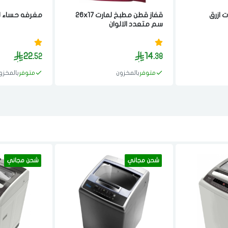
 ازرق
قفاز قطن مطبخ لمارت 26x17
مغرفه حساء لمارت 29
سم متعدد الالوان
22.
14.
52
38
متوفر
بالمخزون
متوفر
بالمخزو
شحن مجاني
شحن مجاني