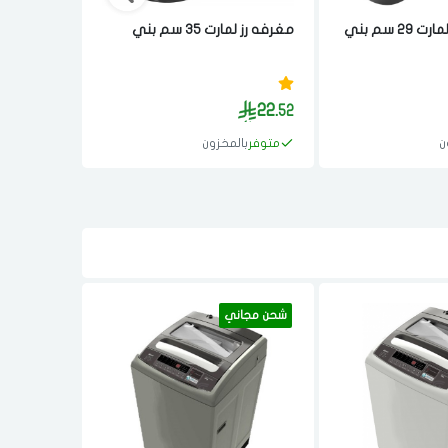
 سم بني
مغرفه رز لمارت 35 سم بني
بني
17.
22.
51
52
ن
متوفر
بالمخزون
متوفر
با
شحن مجاني
شحن مجان