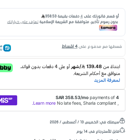
4 اقساط
قسطها مع مدفوع على
سيصلك في:
الخميس ١٣ / أغسطس / ٢٠٢٦
قابل للأسترجاع فى 14 يوم