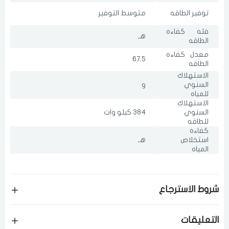
توفير الطاقه
متوسط التوفير
فئه كفاءه
هـ
الطاقه
معدل كفاءه
67.5
الطاقه
الاستهلاك
السنوي
و
للمياه
الاستهلاك
السنوي
384 كيلو وات
للطاقه
كفاءه
استخلاص
هـ
المياه
شروط الاسترجاع
التعليقات