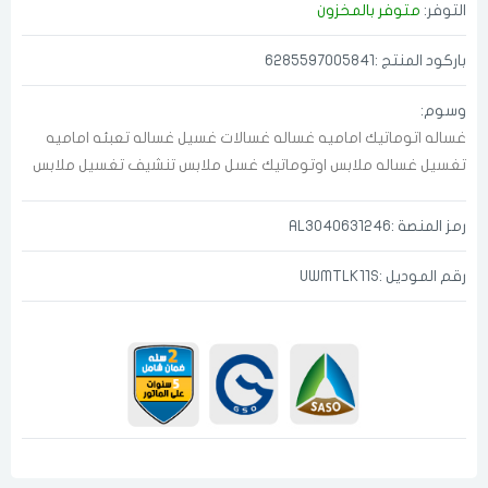
التوفر:
متوفر بالمخزون
باركود المنتج :6285597005841
وسوم:
غساله اتوماتيك
اماميه
غساله
غسالات
غسيل
غساله تعبئه اماميه
تغسيل
غساله ملابس اوتوماتيك
غسل ملابس تنشيف
تغسيل ملابس
رمز المنصة :AL3040631246
رقم الموديل :UWMTLK11S
الدخول
تسجيل
اختر المدينة
رقم الجوال
*
اختر المدينة
تذكرنى