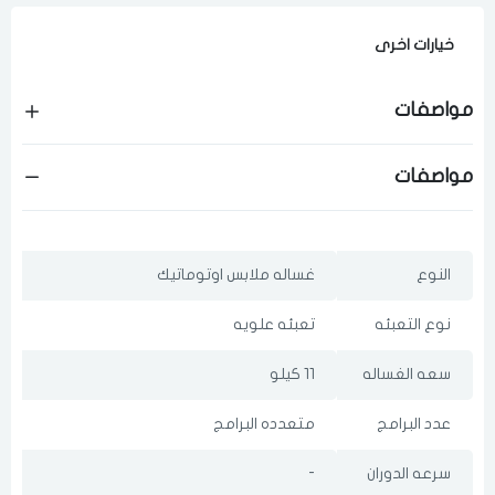
اختر المدينة
خيارات اخرى
مواصفات
لقد قرأت ووافقت على
الشروط والاحكام
و
سياسة الاستخدام
.
مسح البيانات
مواصفات
فى حالة تغيير المدينة قد تفقد بعض او كل المنتجات التي تم اضافتها
للسلة مؤخرا
النوع
غساله ملابس اوتوماتيك
نوع التعبئه
تعبئه علويه
سعه الغساله
11 كيلو
عدد البرامج
متعدده البرامج
سرعه الدوران
-