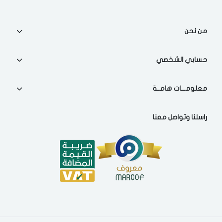
من نحن
حسابي الشخصي
معلومـــات هامــة
راسلنا وتواصل معنا