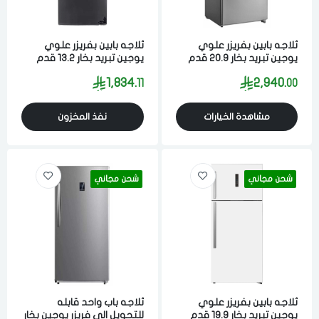
الدخول
تسجيل
ثلاجه بابين بفريزر علوي
ثلاجه بابين بفريزر علوي
اختر المدينة
يوجين تبريد بخار 20.9 قدم
يوجين تبريد بخار 13.2 قدم
594 لتر ستيل
375 لتر فضي
رقم الجوال
*
1,834.
2,940.
11
00
اختر المدينة
مشاهدة الخيارات
نفذ المخزون
تذكرنى
اختر المدينة
شحن مجاني
شحن مجاني
لقد قرأت ووافقت على
الشروط والاحكام
و
سياسة الاستخدام
.
مسح البيانات
ثلاجه بابين بفريزر علوي
ثلاجه باب واحد قابله
يوجين تبريد بخار 19.9 قدم
للتحويل الي فريزر يوجين بخار
فى حالة تغيير المدينة قد تفقد بعض او كل المنتجات التي تم اضافتها