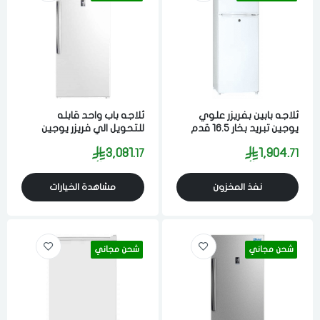
ثلاجه بابين بفريزر علوي
ثلاجه باب واحد قابله
يوجين تبريد بخار 16.5 قدم
للتحويل الي فريزر يوجين
467 لتر ابيض
تبريد بخار 20.9 قدم 592 لتر
3,081.
1,904.
17
71
ابيض
نفذ المخزون
مشاهدة الخيارات
شحن مجاني
شحن مجاني