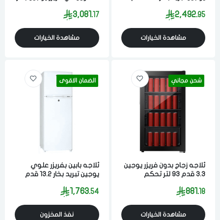
564 لتر ابيض
17 قدم 481 لتر ستيل
للسلة مؤخرا
3,081.
2,492.
17
95
تايلاندي
مشاهدة الخيارات
مشاهدة الخيارات
شحن مجاني
الضمان الاقوى
ثلاجه زجاج بدون فريزر يوجين
ثلاجه بابين بفريزر علوي
3.3 قدم 93 لتر تحكم
يوجين تبريد بخار 13.2 قدم
الكتروني مناسبه للمكاتب
375 لتر ابيض
1,763.
881.
54
18
والصالات وغرف النوم اسود
مشاهدة الخيارات
نفذ المخزون