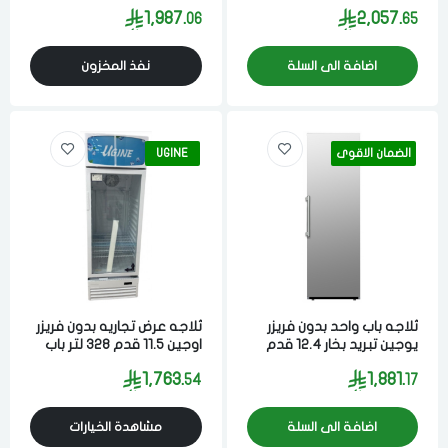
لتر ابيض
467 لتر فضي
1,987.
2,057.
06
65
اضافة الى السلة
نفذ المخزون
الضمان الاقوى
UGINE
ثلاجه باب واحد بدون فريزر
ثلاجه عرض تجاريه بدون فريزر
يوجين تبريد بخار 12.4 قدم
اوجين 11.5 قدم 328 لتر باب
352 لتر ستيل
زجاج
1,763.
1,881.
54
17
اضافة الى السلة
مشاهدة الخيارات