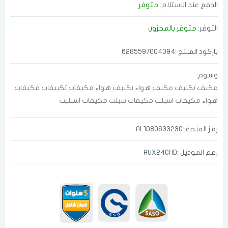
الدفع عند الاستلام:
متوفر
التوفر:
متوفر بالمخزون
باركود المنتج :6285597004394
وسوم:
مكيف
تكييف
مكيف هواء
تكييف هواء
مكيفات
تكييفات
مكيفات
هواء
مكيفات اسبلت
مكيفات سبلت
مكيفات اسبليت
رمز المنصة :AL1080633230
رقم الموديل :AUX24CHD