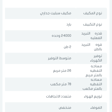
للسلة مؤخرا
نوع المكيف
مكيف سبليت جداري
نوع التكييف
بارد
قدره التبريد
24000 وحده
الفعليه
قوه التبريد
2 طن
بالطن
توفير
متوسط التوفير
الكهرباء
مساحه
التغطيه
26 متر مربع
بالمتر مربع
مساحه
التغطيه
78 متر مكعب
بالمتر مكعب
توزيع الهواء
متعدد الاتجاهات
الضوضاء
منخفص