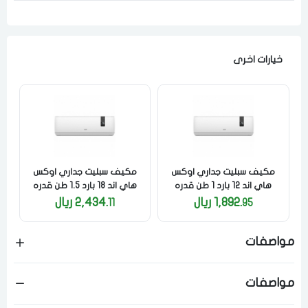
الدخول
تسجيل
اختر المدينة
خيارات اخرى
رقم الجوال
*
اختر المدينة
تذكرنى
اختر المدينة
مكيف سبليت جداري اوكس
مكيف سبليت جداري اوكس
هاي اند 12 بارد 1 طن قدره
هاي اند 18 بارد 1.5 طن قدره
تبريد 12000 وحده كمبروسر
تبريد 19000 وحده كمبروسر
1,892.
ريال
2,434.
ريال
11
95
روتاري واي فاي
روتاري واي فاي
لقد قرأت ووافقت على
الشروط والاحكام
و
سياسة الاستخدام
.
مسح البيانات
مواصفات
مواصفات
فى حالة تغيير المدينة قد تفقد بعض او كل المنتجات التي تم اضافتها