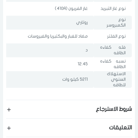
نوع غاز التبريد
غاز الفريون (410A)
نوع
روتاري
الكمبروسر
نوع الفلتر
مضاد للغبار والبكتيريا والفيروسات
فئه كفاءه
د
الطاقه
نسبه كفاءه
12.45
الطاقه
الاستهلاك
السنوي
5211 كيلو وات
للطاقه
شروط الاسترجاع
التعليقات