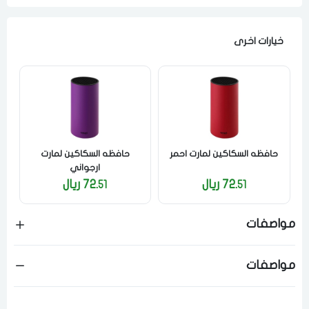
خيارات اخرى
فى حالة تغيير المدينة قد تفقد بعض او كل المنتجات التي تم اضافتها
للسلة مؤخرا
حافظه السكاكين لمارت احمر
حافظه السكاكين لمارت
ح
ارجواني
72.
ريال
72.
ريال
51
51
مواصفات
مواصفات