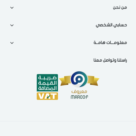
من نحن
حسابي الشخصي
معلومـــات هامــة
راسلنا وتواصل معنا