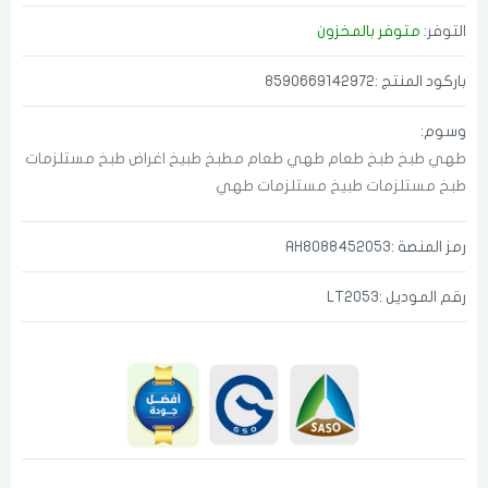
التوفر:
متوفر بالمخزون
باركود المنتج :8590669142972
الدخول
تسجيل
وسوم:
اختر المدينة
طهي
طبخ
طبخ طعام
طهي طعام
مطبخ
طبيخ
اغراض طبخ
مستلزمات
طبخ
مستلزمات طبيخ
مستلزمات طهي
رقم الجوال
*
رمز المنصة :AH8088452053
اختر المدينة
رقم الموديل :LT2053
تذكرنى
اختر المدينة
لقد قرأت ووافقت على
الشروط والاحكام
و
سياسة الاستخدام
.
مسح البيانات