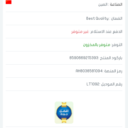
الصناعة :
الصين
الضمان : Best Quality
الدفع عند الاستلام:
غير متوفر
التوفر:
متوفر بالمخزون
باركود المنتج :8590669215393
رمز المنصة :AH8038581094
رقم الموديل :LT1092
الدخول
تسجيل
اختر المدينة
رقم الجوال
*