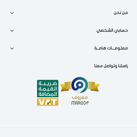
من نحن
حسابي الشخصي
معلومـــات هامــة
راسلنا وتواصل معنا