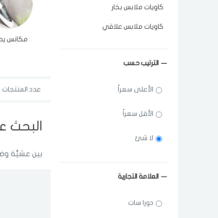
كاويات ملابس بخار
كاويات ملابس علاقي
مكانس يد
الترتيب حسب
الأعلى سعراً
عدد المنتجات ال
الأقل سعراً
البحث ع
لا شئ
بين عشيَّة و
العلامة التجارية
دورا سات