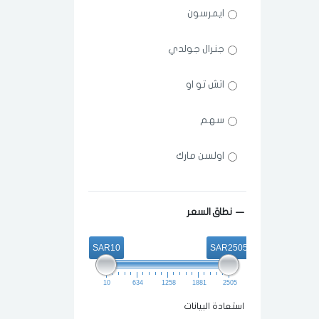
ايمرسون
جنرال جولدي
اتش تو او
سهم
اولسن مارك
سويفل
نطاق السعر
سمارت الكتريك
SAR10
SAR2505
كيون
10
634
1258
1881
2505
جانو
استعادة البيانات