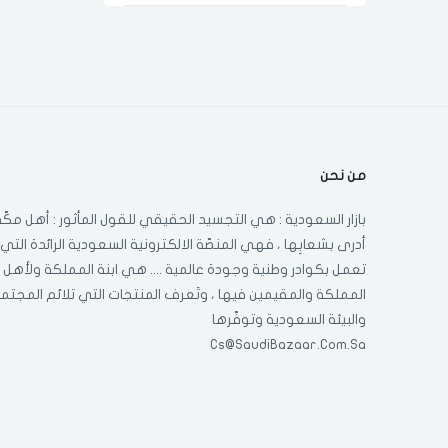
ايكون
جي في سي برو
جنرال كلاس
جنرال سوبريم
من نحن
بازار السعودية : هي التجسيد الحقيقي للقول المأثور : أهل مكّة
جنرال جولدن
أدرى بشعابِها ، فهي المنصّة الالكترونية السعودية الرائدة التي
تعمل بكوادر وطنية وجودة عالمية .... هي ابنة المملكة ولأهل
دوسل
المملكة والمقيمين فيها ، وتَعرف المنتجات التي تلائم المجتم
والبيئة السعودية وتوفّرها
دي ال سي
Cs@SaudiBazaar.Com.Sa
بيسك
اريتي