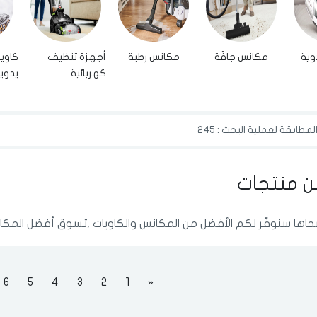
وية
مكانس جافّة
مكانس رطبة
أجهزة تنظيف
كاوي
كهربائية
يدوي
مطابقة لعملية البحث : 245
ن منتجات
ضحاها سنوفّر لكم الأفضل من المكانس والكاويات ,تسوق أفضل المكان
الدخول
تسجيل
اختر المدينة
6
5
4
3
2
1
«
رقم الجوال
*