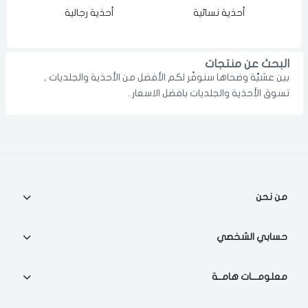
أحذية نسائية
أحذية رجالية
الدخول
تسجيل
اختر المدينة
رقم الجوال
*
البحث عن منتجات
بين عشيَّة وضحاها سنوفّر لكم الأفضل من الأحذية والجلديات ,
اختر المدينة
تسوق الأحذية والجلديات بافضل الاسعار .
تذكرنى
اختر المدينة
من نحن
لقد قرأت ووافقت على
الشروط والاحكام
و
سياسة الاستخدام
.
مسح البيانات
حسابي الشخصي
معلومـــات هامــة
فى حالة تغيير المدينة قد تفقد بعض او كل المنتجات التي تم اضافتها
للسلة مؤخرا