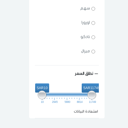
سهم
اورورا
نادكو
ميرال
كونكا
نطاق السعر
ايكون
SAR10
SAR11749
اركو
10
2945
5880
8814
11749
هيتاشي
استعادة البيانات
سامسونج