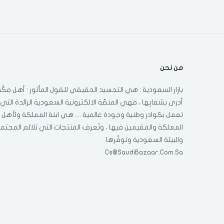
اوجين
ارو
ال جي
من نحن
بازار السعودية : هي التجسيد الحقيقي للقول المأثور : أهل مكّة
سوني
أدرى بشعابِها ، فهي المنصّة الالكترونية السعودية الرائدة التي
تعمل بكوادر وطنية وجودة عالمية .... هي ابنة المملكة ولأهل
هاير
المملكة والمقيمين فيها ، وتَعرف المنتجات التي تلائم المجتم
والبيئة السعودية وتوفّرها
ادميرال
Cs@SaudiBazaar.Com.Sa
هايسنس
تي سي ال
نيكاي