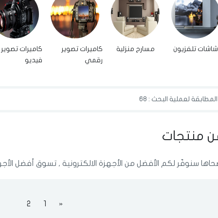
اشات تلفزيون
مسارح منزلية
كاميرات تصوير
كاميرات تصوير
رقمي
فيديو
مطابقة لعملية البحث : 68
ن منتجات
الدخول
تسجيل
حاها سنوفّر لكم الأفضل من الأجهزة الالكترونية , تسوق أفضل الأجهز
اختر المدينة
رقم الجوال
*
2
1
«
اختر المدينة