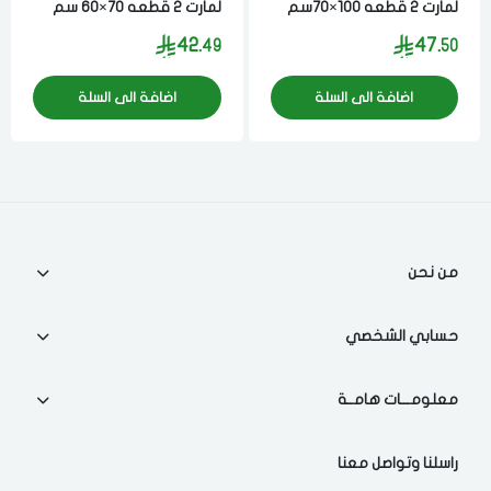
لمارت 2 قطعه 100×70سم
لمارت 2 قطعه 70×60 سم
فضي
فضي
42.
47.
49
50
لقد قرأت ووافقت على
الشروط والاحكام
و
سياسة الاستخدام
.
اضافة الى السلة
اضافة الى السلة
مسح البيانات
فى حالة تغيير المدينة قد تفقد بعض او كل المنتجات التي تم اضافتها
للسلة مؤخرا
من نحن
حسابي الشخصي
معلومـــات هامــة
راسلنا وتواصل معنا