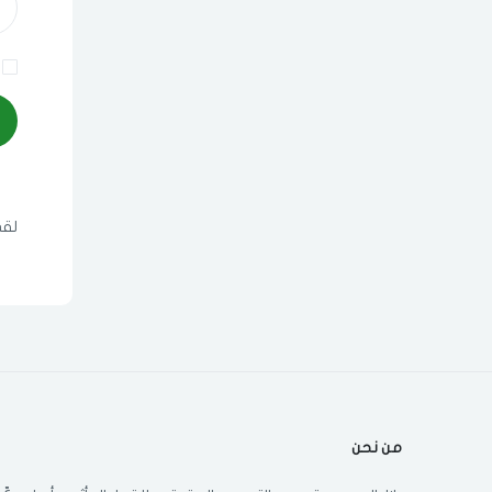
لقد
من نحن