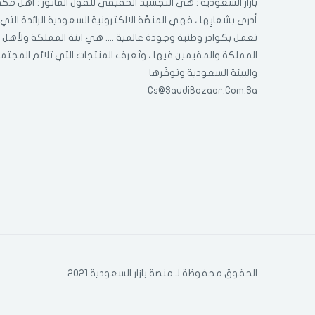
بازار السعودية : هي التجسيد الحقيقي للقول المأثور : أهل مكّة
أدرى بشعابِها ، فهي المنصّة الالكترونية السعودية الرائدة التي
تعمل بكوادر وطنية وجودة عالمية .... هي ابنة المملكة ولأهل
المملكة والمقيمين فيها ، وتَعرف المنتجات التي تلائم المجتم
والبيئة السعودية وتوفّرها
Cs@SaudiBazaar.Com.Sa
الحقوق محفوظة لـ منصة بازار السعودية 2021