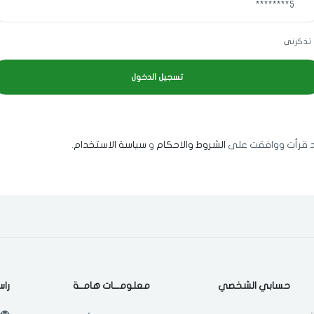
اختر المدينة
تذكرنى
اختر المدينة
 قرأت ووافقت على
الشروط والاحكام
و
سياسة الاستخدام
.
اختر المدينة
مسح البيانات
حسابي الشخصي
معلومـــات هامــة
راس