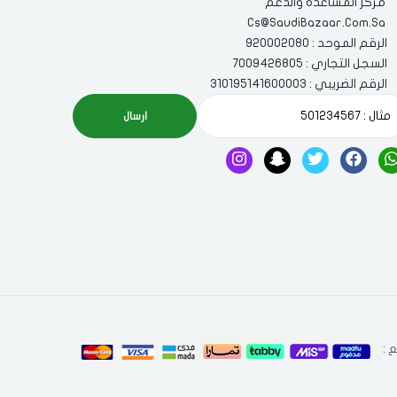
مركز المساعدة والدعم
Cs@SaudiBazaar.Com.Sa
الرقم الموحد : 920002080
السجل التجاري : 7009426805
الرقم الضريبي : 310195141600003
ارسال
 :