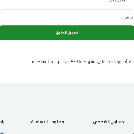
اختر المدينة
تذكرنى
اختر المدينة
 قرأت ووافقت على
الشروط والاحكام
و
سياسة الاستخدام
.
اختر المدينة
مسح البيانات
حسابي الشخصي
معلومـــات هامــة
راس