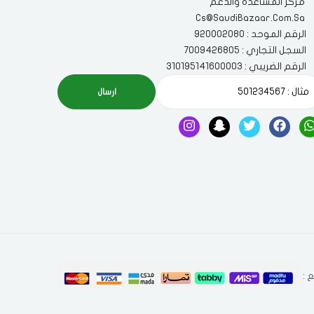
مركز المساعدة والدعم
Cs@SaudiBazaar.Com.Sa
الرقم الموحد : 920002080
السجل التجاري : 7009426805
الرقم الضريبي : 310195141600003
ارسال
 :