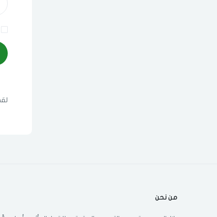
لقد
من نحن