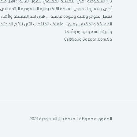
بازار السعودية : هي التجسيد الحقيقي للقول المأثور : أهل مكّة
أدرى بشعابِها ، فهي المنصّة الالكترونية السعودية الرائدة التي
تعمل بكوادر وطنية وجودة عالمية .... هي ابنة المملكة ولأهل
المملكة والمقيمين فيها ، وتَعرف المنتجات التي تلائم المجتم
والبيئة السعودية وتوفّرها
Cs@SaudiBazaar.Com.Sa
الحقوق محفوظة لـ منصة بازار السعودية 2021